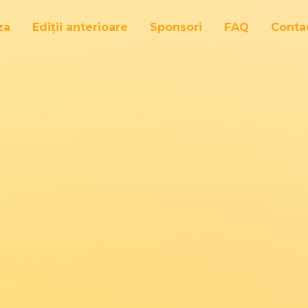
za
Ediții anterioare
Sponsori
FAQ
Conta