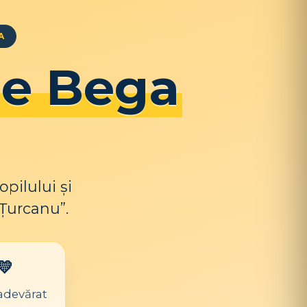
A
e Bega
pilului și
 Țurcanu”.
💛
 adevărat