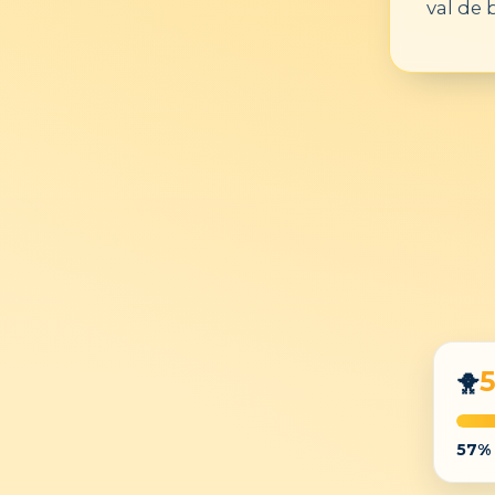
val de 
🐥
57
%