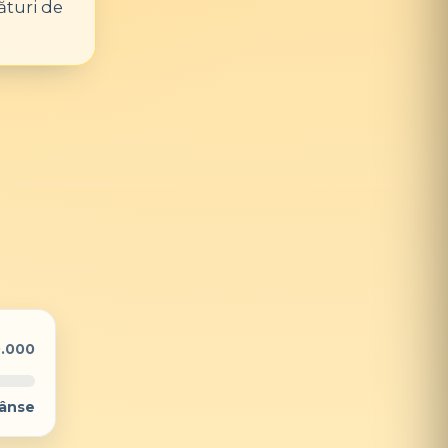
ături de
0.000
rânse