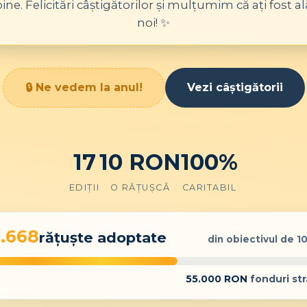
bine. Felicitări câștigătorilor și mulțumim că ați fost al
noi! ✨
🔒 Ne vedem la anul!
Vezi câștigătorii
17
10 RON
100%
EDIȚII
O RĂȚUȘCĂ
CARITABIL
5.668
rățuște adoptate
din obiectivul de
1
55.000
RON
fonduri st