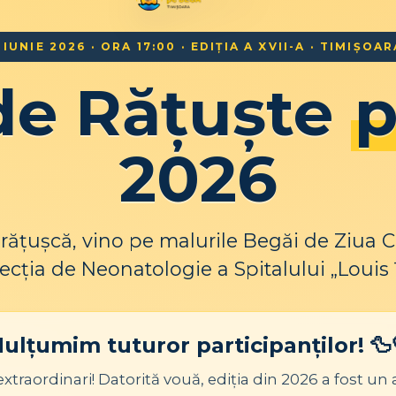
1 IUNIE 2026 · ORA 17:00
·
EDIȚIA A XVII-A
·
TIMIȘOAR
de Rățuște
p
2026
rățușcă, vino pe malurile Begăi de Ziua Co
Secția de Neonatologie a Spitalului „Louis
ulțumim tuturor participanților! 🦆
 extraordinari! Datorită vouă, ediția din 2026 a fost un